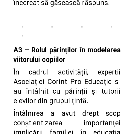
încercat să găsească răspuns.
A3 –
Rolul
părinților în modelarea
viitorului copiilor
În cadrul activității, experții
Asociației Corint Pro Educație s-
au întâlnit cu părinții și tutorii
elevilor din grupul țintă.
Întâlnirea a avut drept scop
conștientizarea importanței
implicării familiei în educația