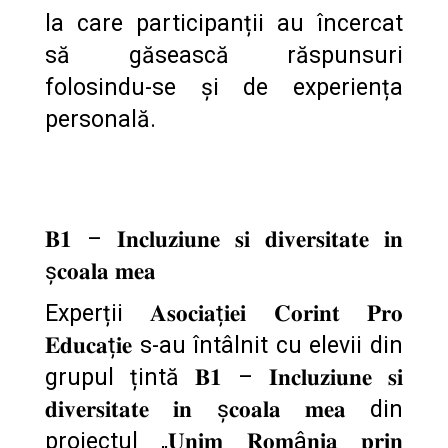
la care participanții au încercat
să găsească răspunsuri
folosindu-se și de experiența
personală.
𝐁𝟏 – 𝐈𝐧𝐜𝐥𝐮𝐳𝐢𝐮𝐧𝐞 𝐬𝐢 𝐝𝐢𝐯𝐞𝐫𝐬𝐢𝐭𝐚𝐭𝐞 𝐢𝐧
ș𝐜𝐨𝐚𝐥𝐚 𝐦𝐞𝐚
Experții 𝐀𝐬𝐨𝐜𝐢𝐚ț𝐢𝐞𝐢 𝐂𝐨𝐫𝐢𝐧𝐭 𝐏𝐫𝐨
𝐄𝐝𝐮𝐜𝐚ț𝐢𝐞 s-au întâlnit cu elevii din
grupul țintă 𝐁𝟏 – 𝐈𝐧𝐜𝐥𝐮𝐳𝐢𝐮𝐧𝐞 𝐬𝐢
𝐝𝐢𝐯𝐞𝐫𝐬𝐢𝐭𝐚𝐭𝐞 𝐢𝐧 ș𝐜𝐨𝐚𝐥𝐚 𝐦𝐞𝐚 din
proiectul „𝐔𝐧𝐢𝐦 𝐑𝐨𝐦â𝐧𝐢𝐚 𝐩𝐫𝐢𝐧