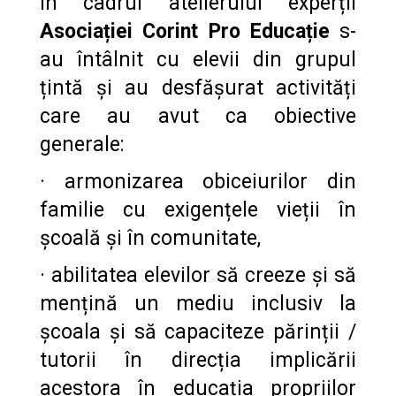
În cadrul atelierului experții
Asociației Corint Pro Educație
s-
au întâlnit cu elevii din grupul
țintă și au desfășurat activități
care au avut ca obiective
generale:
·
armonizarea obiceiurilor din
familie cu exigențele vieții în
școală și în comunitate,
·
abilitatea elevilor să creeze și să
mențină un mediu inclusiv la
școala și să capaciteze părinții /
tutorii în direcția implicării
acestora în educația propriilor