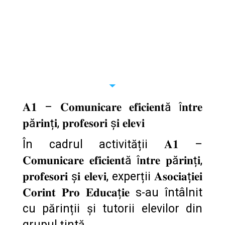
𝐀𝟏 – 𝐂𝐨𝐦𝐮𝐧𝐢𝐜𝐚𝐫𝐞 𝐞𝐟𝐢𝐜𝐢𝐞𝐧𝐭ă î𝐧𝐭𝐫𝐞
𝐩ă𝐫𝐢𝐧ț𝐢, 𝐩𝐫𝐨𝐟𝐞𝐬𝐨𝐫𝐢 ș𝐢 𝐞𝐥𝐞𝐯𝐢
În cadrul activității 𝐀𝟏 –
𝐂𝐨𝐦𝐮𝐧𝐢𝐜𝐚𝐫𝐞 𝐞𝐟𝐢𝐜𝐢𝐞𝐧𝐭ă î𝐧𝐭𝐫𝐞 𝐩ă𝐫𝐢𝐧ț𝐢,
𝐩𝐫𝐨𝐟𝐞𝐬𝐨𝐫𝐢 ș𝐢 𝐞𝐥𝐞𝐯𝐢, experții 𝐀𝐬𝐨𝐜𝐢𝐚ț𝐢𝐞𝐢
𝐂𝐨𝐫𝐢𝐧𝐭 𝐏𝐫𝐨 𝐄𝐝𝐮𝐜𝐚ț𝐢𝐞 s-au întâlnit
cu părinții și tutorii elevilor din
grupul țintă.