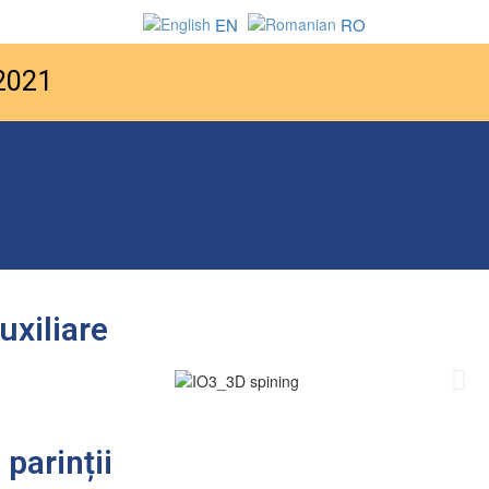
EN
RO
 2021
uxiliare
 parinții