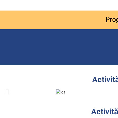
Prog
Activit
Activită