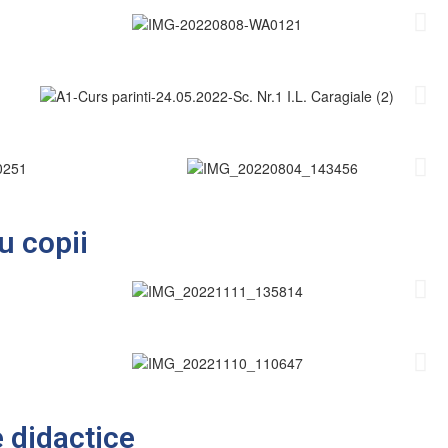
cu copii
e didactice